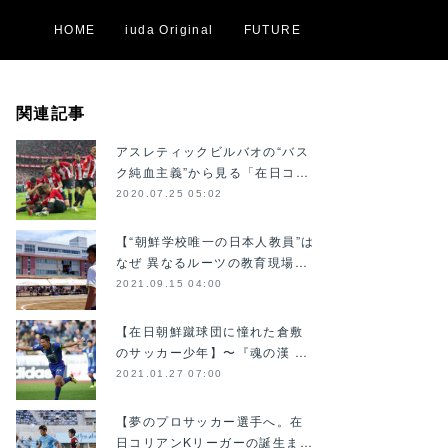
HOME
iuda Original
FUTURE
関連記事
アスレティックビルバオの“バス
ク純血主義”から見る「在日コ…
2020.07.25 05:02
【“朝鮮学校唯一の日本人教員”は
なぜ 異なるルーツの教育現場…
2021.09.15 04:00
【在日朝鮮蹴球団に憧れた倉敷
のサッカー少年】〜『魂の漢 …
2021.01.27 07:00
【夢のプロサッカー選手へ。在
日コリアンKリーガーの誕生ま…