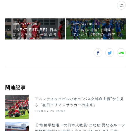
2021.05.17 09:00
2021.04.27 08:00
【NEXT FUTURE】日本
“お山の大将論”は間違っ
文理大学サッカー部 高昇
ていた？【奇跡の小国ア
辰選手インタビュー
イスランドが躍進した…
関連記事
アスレティックビルバオの“バスク純血主義”から見
る「在日コリアンサッカーの未来」
2020.07.25 05:02
【“朝鮮学校唯一の日本人教員”はなぜ 異なるルーツ
の教育現場に18年間も立ち続けたのか？】元北…