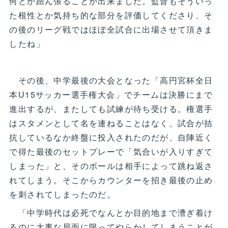
何とか踏ん張ることが出来ました。監督もそういっ
た根性とか気持ち的な部分を評価してくださり、そ
の後のリーグ戦ではほぼ全試合に出場させて頂きま
したね」
その後、中学最後の大会となった「高円宮杯全日
本U15サッカー選手権大会」でチームは決勝にまで
進出するが、またしても試練が待ち受ける。権選手
はスタメンとして名を連ねることはなく、試合が拮
抗しているなか終盤に投入されたのだが、自陣近く
で得た最後のセットプレーで「気合いが入りすぎて
しまった」と、そのボールは相手によって跳ね返さ
れてしまう。そこからカウンターを招き最後の止め
を刺されてしまったのだ。
「中学時代は必死でなんとか目的地まで漕ぎ着け
るのに大事な局面に限ってやらかしてしまうことが