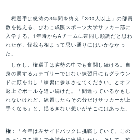
権選手は怒涛の3年間を終え「300人以上」の部員
数を抱える、びわこ成蹊スポーツ大学サッカー部に
入学する。1年時からAチームに帯同し順調だと思わ
れたが、怪我も相まって思い通りにはいかなかっ
た。
しかし、権選手は劣勢の中でも奮闘し続ける。自
身の属するカテゴリーではない練習日にもグラウン
ドに顔を出し「練習に参加させてください」とオフ
返上でボールを追い続けた。「間違っているかもし
れないけれど、練習したらその分だけサッカーが上
手くなる」と、揺るぎない想いがそこにはあった。
権
：「今年は左サイドバックに挑戦していて、この
チャンスを掴んで全試合に出場したい。そして、攻