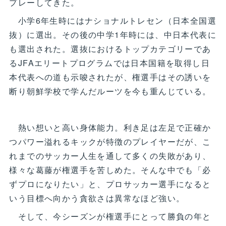
プレーしてきた。
小学6年生時にはナショナルトレセン（日本全国選
抜）に選出。その後の中学1年時には、中日本代表に
も選出された。選抜におけるトップカテゴリーであ
るJFAエリートプログラムでは日本国籍を取得し日
本代表への道も示唆されたが、権選手はその誘いを
断り朝鮮学校で学んだルーツを今も重んじている。
熱い想いと高い身体能力。利き足は左足で正確か
つパワー溢れるキックが特徴のプレイヤーだが、こ
れまでのサッカー人生を通して多くの失敗があり、
様々な葛藤が権選手を苦しめた。そんな中でも「必
ずプロになりたい」と、プロサッカー選手になると
いう目標へ向かう貪欲さは異常なほど強い。
そして、今シーズンが権選手にとって勝負の年と