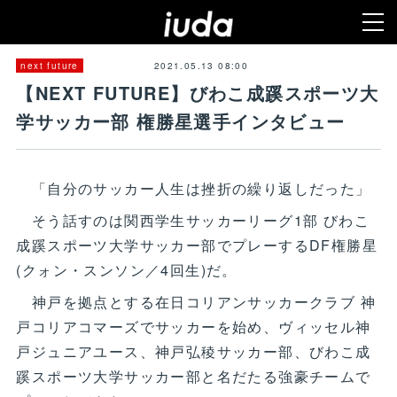
2021.05.13 08:00
next future
【NEXT FUTURE】びわこ成蹊スポーツ大
学サッカー部 権勝星選手インタビュー
「自分のサッカー人生は挫折の繰り返しだった」
そう話すのは関西学生サッカーリーグ1部 びわこ
成蹊スポーツ大学サッカー部でプレーするDF権勝星
(クォン・スンソン／4回生)だ。
神戸を拠点とする在日コリアンサッカークラブ 神
戸コリアコマーズでサッカーを始め、ヴィッセル神
戸ジュニアユース、神戸弘稜サッカー部、びわこ成
蹊スポーツ大学サッカー部と名だたる強豪チームで