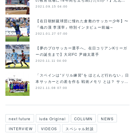
2021.09.15 04:00
【在日朝鮮蹴球団に憧れた倉敷のサッカー少年】〜
『魂の漢 李漢宰』特別インタビュー前編～
2021.01.27 07:00
【夢のプロサッカー選手へ。在日コリアンKリーガ
ーの誕生まで】大邱FC 尹鐘太選手
2020.11.11 04:00
「スペインは“ドリル練習”を ほとんど行わない」日
本サッカーとの差を作る 戦術メモリ とは？ サッ…
2021.11.08 07:00
next future
iuda Original
COLUMN
NEWS
INTERVIEW
VIDEOS
スペシャル対談