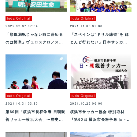
iuda Original
iuda Original
2022.02.07 07:34
2021.11.08 07:00
「順風満帆じゃない時に辞める
「スペインは“ドリル練習”を ほ
のは簡単」ヴェロスクロノス…
とんど行わない」日本サッカ…
iuda Original
iuda Original
2021.10.31 03:30
2021.10.22 06:00
第60回「横浜市長杯争奪 日朝親
横浜市サッカー協会 特別取材
善サッカー横浜大会」〜歴史…
『第60回 横浜市長杯争奪 日・…