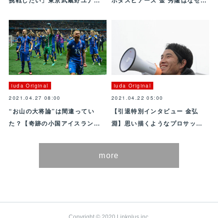
iuda Original
iuda Original
2021.04.27 08:00
2021.04.22 05:00
“お山の大将論”は間違ってい
【引退特別インタビュー 金弘
た？【奇跡の小国アイスラン…
淵】思い描くようなプロサッ…
more
Copyright © 2020 Linkplus inc.