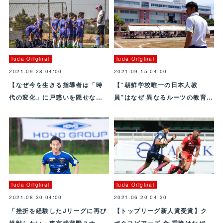
iuda Original
iuda Original
2021.09.28 04:00
2021.09.15 04:00
【なぜ今を生きる指導者は「時
【“朝鮮学校唯一の日本人教
代の変化」に戸惑いを隠せな…
員”はなぜ 異なるルーツの教育…
iuda Original
iuda Original
2021.08.30 04:00
2021.06.20 04:30
「挫折を経験したJリーグに再び
【トップリーグ新人賞受賞】ク
挑戦したい」東京武蔵野ユナ…
ボタスピアーズ 金 秀隆はなぜ…