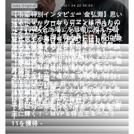
2021.04.22 05:00
iuda Original
【引退特別インタビュー 金弘淵】思い
2021.04.05 12:00
iuda Original
【近代サッカーからロマンは消えたの
2021.03.09 07:30
iuda Original
描くようなプロサッカー人生ではなか
【『200試合出場』を目前に控えた朝
2021.02.22 07:00
iuda Original
か？】アスレティックビルバオとアイ
ったが…
【チャンスを掴み取る為には、常に想
2021.02.22 07:00
iuda Original
鮮代選手が掲げる"意識"とは】FC琉球
スランドと在日コリアンから見る。
【夢を叶える為の道筋に遠回りは無
2021.02.05 03:30
iuda Original
定して準備すること】カマタマーレ讃
李栄直選手インタビュー
【感謝を胸に、闘い続けた20年】〜
2021.01.29 08:00
iuda Original
い】カマタマーレ讃岐コーチ 金正訓氏
岐コーチ 金正訓氏（後編）
【強い決意と覚悟で歩み始めるプロキ
2021.01.27 07:00
iuda Original
『魂の漢 李漢宰』特別インタビュー最
（前編）
【在日朝鮮蹴球団に憧れた倉敷のサッ
2021.01.11 09:06
iuda Original
ャリア】〜『魂の漢 李漢宰』特別イン
終編〜
【何度でも立ち上がって勝負したい。
カー少年】〜『魂の漢 李漢宰』特別イ
タビュー中編～
2021.01.05 05:30
iuda Original
原点回帰の1年を経て奈良クラブへ入
2021.01.10 04:48
iuda Original
ンタビュー前編～
【「僕にはプライドも人種の偏見も無
2020.12.14 08:00
iuda Original
【韓国Kリーグでチャンスを掴んだ、
団】金成純選手
【満を持して“開花”したストライカ
2020.11.30 06:25
iuda Original
い」アルゼンチンにルーツを持つフッ
任良太選手の新たな挑戦】
水原FC 安柄俊 Kリーグ2 タイトル3冠
ー】在日コリアンKリーガー安柄俊 選
トボーラーが掲げる“信念”とは】栃…
王に輝く！ - MVP＆得点王＆ベスト
手
11を獲得 -