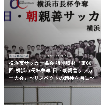
2021.10.22 06:00
iuda Original
横浜市サッカー協会 特別取材『第60
回 横浜市長杯争奪 日・朝親善サッカ
ー大会』〜リスペクトの精神を胸に〜