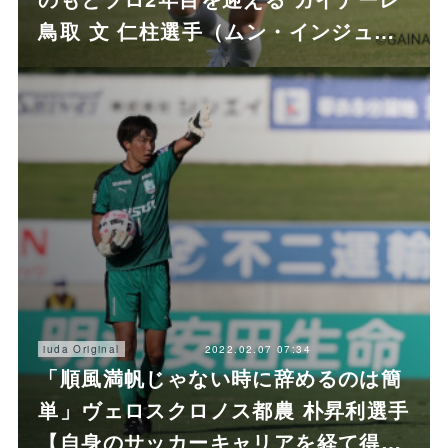
鳥取 文 仁柱選手（ムン・インジュ…
2022.02.07 07:34
iuda Original
「順風満帆じゃない時に辞めるのは簡
単」ヴェロスクロノス都農 朴昇利選手
【自身のサッカーキャリアを経て得…