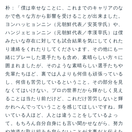
朴：「僕は幸せなことに、これまでのキャリアのな
かで色々な方から影響を受けることが出来ました。
ヨンハッヒョンニン（元朝鮮代表／安英学氏）や、
ハンジェヒョンニン（元朝鮮代表／李漢宰氏）は僕
みたいな存在に対しても試合結果を気にしてくれた
り連絡をくれたりしてくださいます。その他にも一
緒にプレーした選手たちも含め、素晴らしい方々に
囲まれましたが、そのような素晴らしい選手たちや
先輩たちほど、裏では人よりも何倍も頑張っている
し、何倍も苦労しているということ。その部分を見
なくてはいけない。プロの世界だから輝かしく見え
ることは当たり前だけど、これだけ苦労しないと輝
かれへんでっていうことを感じてほしいですね。輝
いている人ほど、人とは違うことをしているよっ
て。もちろん自分自身にも言い聞かせながら、努力
や地道な取り組みを怠らないことが大事だと伝えた