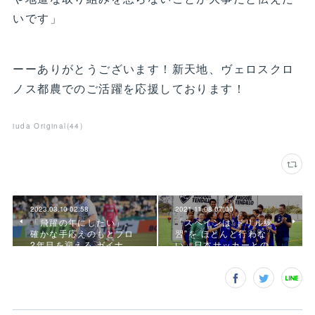
いです」
ーーありがとうございます！新天地、ヴェロスクロ
ノス都農でのご活躍を応援しております！
iuda Original
(
44
)
2023.03.10 02:58
2021.11.08 07:00
「飛躍の年にしたい」。
「スペインは“ドリル練
確かな手応えのもとプロ
習”を ほとんど行わな
2年目を迎える ガイナ…
い」日本サッカーとの…