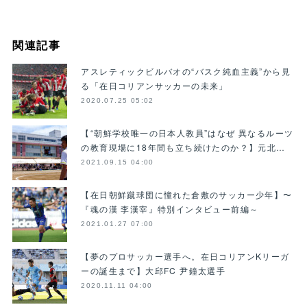
関連記事
アスレティックビルバオの“バスク純血主義”から見
る「在日コリアンサッカーの未来」
2020.07.25 05:02
【“朝鮮学校唯一の日本人教員”はなぜ 異なるルーツ
の教育現場に18年間も立ち続けたのか？】元北…
2021.09.15 04:00
【在日朝鮮蹴球団に憧れた倉敷のサッカー少年】〜
『魂の漢 李漢宰』特別インタビュー前編～
2021.01.27 07:00
【夢のプロサッカー選手へ。在日コリアンKリーガ
ーの誕生まで】大邱FC 尹鐘太選手
2020.11.11 04:00