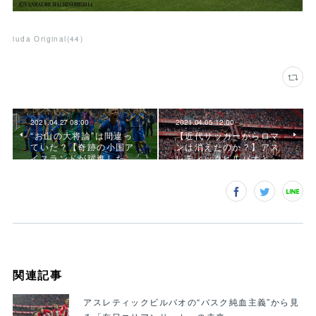
iuda Original
(
44
)
2021.04.27 08:00
2021.04.05 12:00
“お山の大将論”は間違っ
【近代サッカーからロマ
ていた？【奇跡の小国ア
ンは消えたのか？】アス
イスランドが躍進した…
レティックビルバオと…
関連記事
アスレティックビルバオの“バスク純血主義”から見