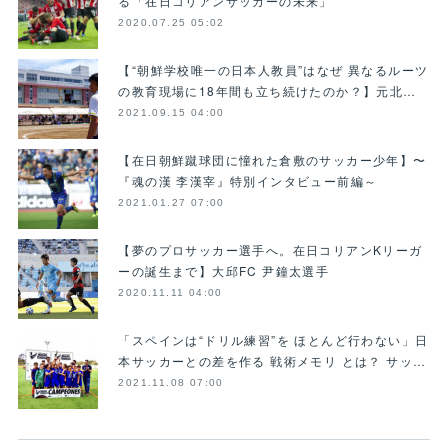
る「在日コリアンサッカーの未来」
2020.07.25 05:02
【“朝鮮学校唯一の日本人教員”はなぜ 異なるルーツ
の教育現場に18年間も立ち続けたのか？】元北…
2021.09.15 04:00
【在日朝鮮蹴球団に憧れた倉敷のサッカー少年】〜
『魂の漢 李漢宰』特別インタビュー前編～
2021.01.27 07:00
【夢のプロサッカー選手へ。在日コリアンKリーガ
ーの誕生まで】大邱FC 尹鐘太選手
2020.11.11 04:00
「スペインは“ドリル練習”を ほとんど行わない」日
本サッカーとの差を作る 戦術メモリ とは？ サッ…
2021.11.08 07:00