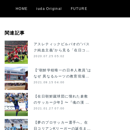
HOME
iuda Original
FUTURE
関連記事
アスレティックビルバオの“バス
ク純血主義”から見る「在日コ…
2020.07.25 05:02
【“朝鮮学校唯一の日本人教員”は
なぜ 異なるルーツの教育現場…
2021.09.15 04:00
【在日朝鮮蹴球団に憧れた倉敷
のサッカー少年】〜『魂の漢 …
2021.01.27 07:00
【夢のプロサッカー選手へ。在
日コリアンKリーガーの誕生ま…