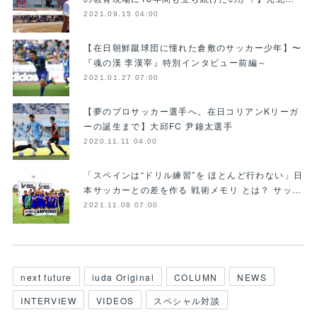
2021.09.15 04:00
【在日朝鮮蹴球団に憧れた倉敷のサッカー少年】〜
『魂の漢 李漢宰』特別インタビュー前編～
2021.01.27 07:00
【夢のプロサッカー選手へ。在日コリアンKリーガ
ーの誕生まで】大邱FC 尹鐘太選手
2020.11.11 04:00
「スペインは“ドリル練習”を ほとんど行わない」日
本サッカーとの差を作る 戦術メモリ とは？ サッ…
2021.11.08 07:00
next future
iuda Original
COLUMN
NEWS
INTERVIEW
VIDEOS
スペシャル対談