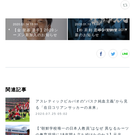
2020.01.14 15:00
2020.01.10 15:00
【金 聖基 選手】2020シ
【朴 昇利 選手】契約更
ーズン新加入のお知らせ
新のお知らせ
関連記事
アスレティックビルバオの“バスク純血主義”から見
る「在日コリアンサッカーの未来」
2020.07.25 05:02
【“朝鮮学校唯一の日本人教員”はなぜ 異なるルーツ
の教育現場に18年間も立ち続けたのか？】元北…