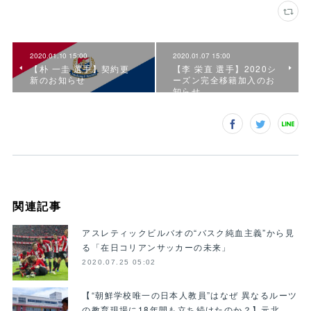
2020.01.10 15:00
2020.01.07 15:00
【朴 一圭 選手】契約更
【李 栄直 選手】2020シ
新のお知らせ
ーズン完全移籍加入のお
知らせ
関連記事
アスレティックビルバオの“バスク純血主義”から見
る「在日コリアンサッカーの未来」
2020.07.25 05:02
【“朝鮮学校唯一の日本人教員”はなぜ 異なるルーツ
の教育現場に18年間も立ち続けたのか？】元北…