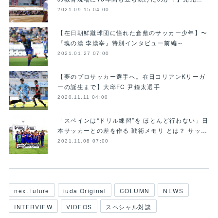
2021.09.15 04:00
【在日朝鮮蹴球団に憧れた倉敷のサッカー少年】〜
『魂の漢 李漢宰』特別インタビュー前編～
2021.01.27 07:00
【夢のプロサッカー選手へ。在日コリアンKリーガ
ーの誕生まで】大邱FC 尹鐘太選手
2020.11.11 04:00
「スペインは“ドリル練習”を ほとんど行わない」日
本サッカーとの差を作る 戦術メモリ とは？ サッ…
2021.11.08 07:00
next future
iuda Original
COLUMN
NEWS
INTERVIEW
VIDEOS
スペシャル対談