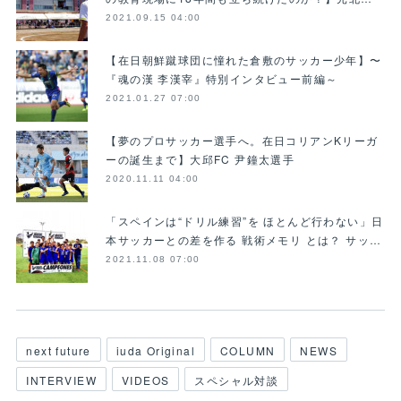
2021.09.15 04:00
【在日朝鮮蹴球団に憧れた倉敷のサッカー少年】〜
『魂の漢 李漢宰』特別インタビュー前編～
2021.01.27 07:00
【夢のプロサッカー選手へ。在日コリアンKリーガ
ーの誕生まで】大邱FC 尹鐘太選手
2020.11.11 04:00
「スペインは“ドリル練習”を ほとんど行わない」日
本サッカーとの差を作る 戦術メモリ とは？ サッ…
2021.11.08 07:00
next future
iuda Original
COLUMN
NEWS
INTERVIEW
VIDEOS
スペシャル対談