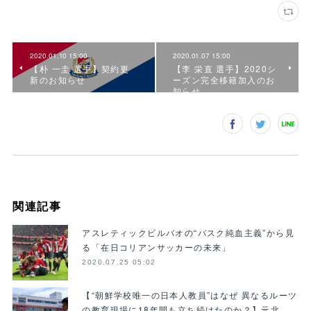
2020.01.10 15:00
2020.01.07 15:00
【朴 一圭 選手】契約更
【李 栄直 選手】2020シ
新のお知らせ
ーズン完全移籍加入のお
知らせ
関連記事
アスレティックビルバオの“バスク純血主義”から見
る「在日コリアンサッカーの未来」
2020.07.25 05:02
【“朝鮮学校唯一の日本人教員”はなぜ 異なるルーツ
の教育現場に18年間も立ち続けたのか？】元北…