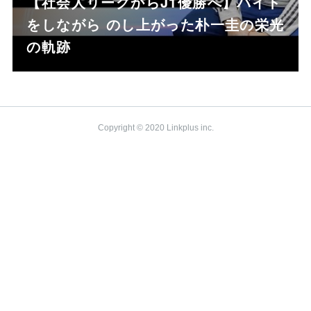
【社会人リーグからJ1優勝へ】バイト
をしながら のし上がった朴一圭の栄光
の軌跡
Copyright © 2020 Linkplus inc.