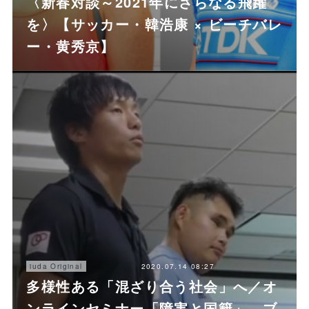
〈新春対談～2021年にさらなる飛躍
を〉【サッカー・韓浩康 × ビーチバレ
ー・黄秀京】
2020.07.14 08:27
iuda Original
多様性ある「混ざり合う社会」へ／オ
ンラインセミナー「障害と国籍」、ブ