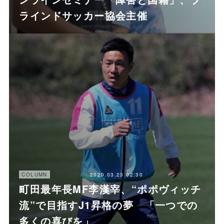
ラインドサッカー協会主催
2020.03.23 02:30
COLUMN
町田最年長MF李漢宰、“ポポヴィッチ
流”で目指すJ1昇格の夢 「一つでの
多くの喜びを」