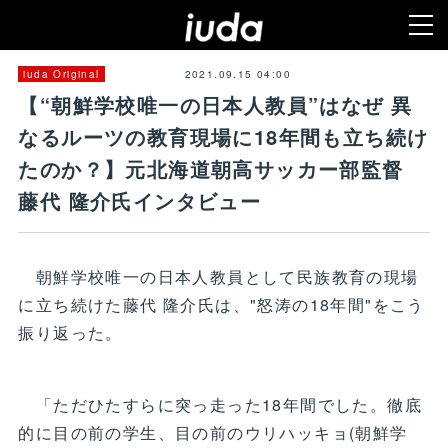
2021.09.15 04:00
iuda Original
【“朝鮮学校唯一の日本人教員”はなぜ 異
なるルーツの教育現場に18年間も立ち続け
たのか？】元北海道朝高サッカー部監督
藤代 隆介氏インタビュー
朝鮮学校唯一の日本人教員として民族教育の現場
に立ち続けた藤代 隆介氏は、"怒涛の18年間"をこう
振り返った。
「ただひたすらに突っ走った18年間でした。徹底
的に目の前の学生、目の前のウリハッキョ(朝鮮学