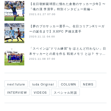
【在日朝鮮蹴球団に憧れた倉敷のサッカー少年】〜
『魂の漢 李漢宰』特別インタビュー前編～
2021.01.27 07:00
【夢のプロサッカー選手へ。在日コリアンKリーガ
ーの誕生まで】大邱FC 尹鐘太選手
2020.11.11 04:00
「スペインは“ドリル練習”を ほとんど行わない」日
本サッカーとの差を作る 戦術メモリ とは？ サッ…
2021.11.08 07:00
next future
iuda Original
COLUMN
NEWS
INTERVIEW
VIDEOS
スペシャル対談