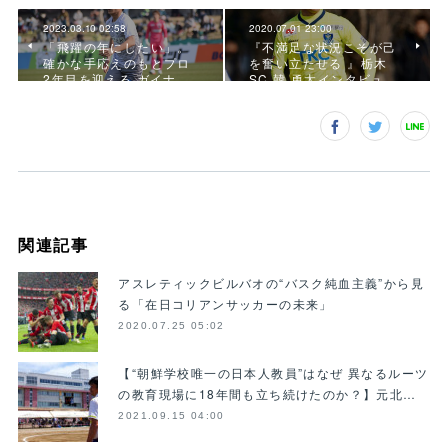
2023.03.10 02:58
2020.07.01 23:00
「飛躍の年にしたい」。
『不満足な状況こそが己
確かな手応えのもとプロ
を奮い立たせる 』栃木
2年目を迎える ガイナ…
SC 韓 勇太インタビュ…
関連記事
アスレティックビルバオの“バスク純血主義”から見
る「在日コリアンサッカーの未来」
2020.07.25 05:02
【“朝鮮学校唯一の日本人教員”はなぜ 異なるルーツ
の教育現場に18年間も立ち続けたのか？】元北…
2021.09.15 04:00