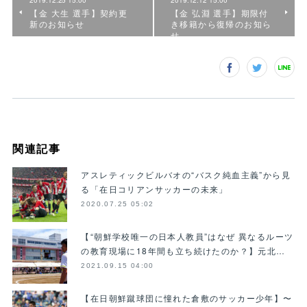
2019.12.25 15:00
2019.12.12 15:00
【金 大生 選手】契約更
【金 弘淵 選手】期限付
新のお知らせ
き移籍から復帰のお知ら
せ
関連記事
アスレティックビルバオの“バスク純血主義”から見
る「在日コリアンサッカーの未来」
2020.07.25 05:02
【“朝鮮学校唯一の日本人教員”はなぜ 異なるルーツ
の教育現場に18年間も立ち続けたのか？】元北…
2021.09.15 04:00
【在日朝鮮蹴球団に憧れた倉敷のサッカー少年】〜