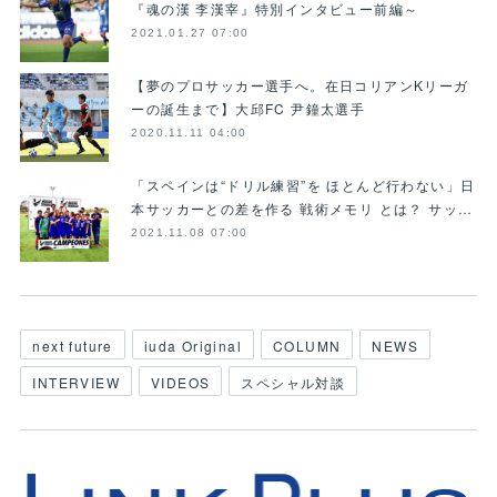
『魂の漢 李漢宰』特別インタビュー前編～
2021.01.27 07:00
【夢のプロサッカー選手へ。在日コリアンKリーガ
ーの誕生まで】大邱FC 尹鐘太選手
2020.11.11 04:00
「スペインは“ドリル練習”を ほとんど行わない」日
本サッカーとの差を作る 戦術メモリ とは？ サッ…
2021.11.08 07:00
next future
iuda Original
COLUMN
NEWS
INTERVIEW
VIDEOS
スペシャル対談