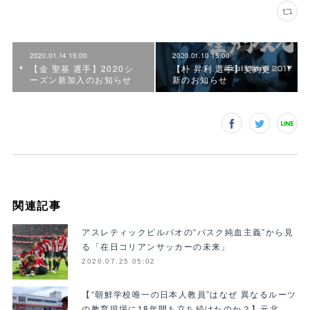
2020.01.14 15:00
2020.01.10 15:00
【金 聖基 選手】2020シ
【朴 昇利 選手】契約更
ーズン新加入のお知らせ
新のお知らせ
関連記事
アスレティックビルバオの“バスク純血主義”から見
る「在日コリアンサッカーの未来」
2020.07.25 05:02
【“朝鮮学校唯一の日本人教員”はなぜ 異なるルーツ
の教育現場に18年間も立ち続けたのか？】元北…