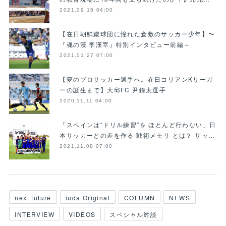
2021.09.15 04:00
【在日朝鮮蹴球団に憧れた倉敷のサッカー少年】〜
『魂の漢 李漢宰』特別インタビュー前編～
2021.01.27 07:00
【夢のプロサッカー選手へ。在日コリアンKリーガ
ーの誕生まで】大邱FC 尹鐘太選手
2020.11.11 04:00
「スペインは“ドリル練習”を ほとんど行わない」日
本サッカーとの差を作る 戦術メモリ とは？ サッ…
2021.11.08 07:00
next future
iuda Original
COLUMN
NEWS
INTERVIEW
VIDEOS
スペシャル対談