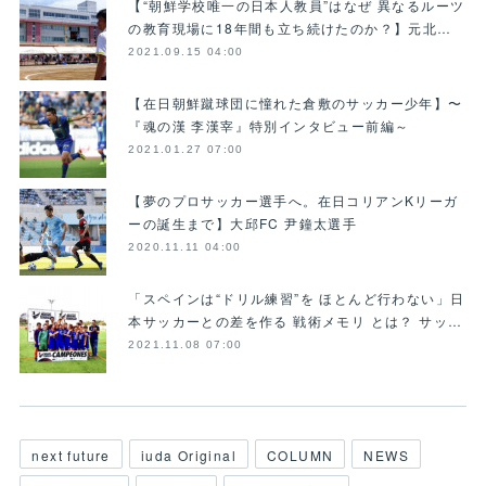
【“朝鮮学校唯一の日本人教員”はなぜ 異なるルーツ
の教育現場に18年間も立ち続けたのか？】元北…
2021.09.15 04:00
【在日朝鮮蹴球団に憧れた倉敷のサッカー少年】〜
『魂の漢 李漢宰』特別インタビュー前編～
2021.01.27 07:00
【夢のプロサッカー選手へ。在日コリアンKリーガ
ーの誕生まで】大邱FC 尹鐘太選手
2020.11.11 04:00
「スペインは“ドリル練習”を ほとんど行わない」日
本サッカーとの差を作る 戦術メモリ とは？ サッ…
2021.11.08 07:00
next future
iuda Original
COLUMN
NEWS