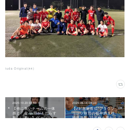
iuda Original
(
44
)
2020.10.23 03:50
2020.09.14 04:00
【他に無いチームの一体
【J3“無敗首位”ブラウブ
感と、金 弘淵がもたらす
リッツ秋田の精神的支柱
新しい勢い】ヴァンラ…
韓浩康】-J2昇格を果た…