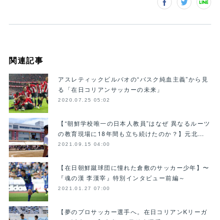
関連記事
アスレティックビルバオの“バスク純血主義”から見
る「在日コリアンサッカーの未来」
2020.07.25 05:02
【“朝鮮学校唯一の日本人教員”はなぜ 異なるルーツ
の教育現場に18年間も立ち続けたのか？】元北…
2021.09.15 04:00
【在日朝鮮蹴球団に憧れた倉敷のサッカー少年】〜
『魂の漢 李漢宰』特別インタビュー前編～
2021.01.27 07:00
【夢のプロサッカー選手へ。在日コリアンKリーガ