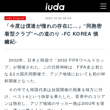
2020.10.02 09:30
iuda Original
「今度は僕達が憧れの存在に…」“同胞密
着型クラブ”への道のり -FC KOREA 慎
鏞紀-
2002年。日本と韓国で「2002 FIFAワールドカッ
プ」が開催された。この日韓W杯は、FIFA史上初と
なる2カ国共同開催で、アジア地域においても初のW
杯開催となった。
その中でも韓国代表は自国開催の熱量を味方に付
け、ベスト4という快挙を果たした。世界中のコリア
ンは熱狂し、アジア地域のサッカー熱は2002年を境