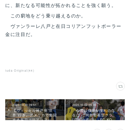
に、新たなる可能性が拓かれることを強く願う。
この窮地をどう乗り越えるのか。
ヴァンラーレ八戸と在日コリアンフットボーラー
金に注目だ。
iuda Original
(
44
)
2020.10.30 09:51
2020.10.02 09:30
【ヴィッセル神戸発“世
「今度は僕達が憧れの存
界”行き。アメリカで奮闘
在に」“同胞密着型クラ
する在日コリアンフッ…
ブ”への道のり -FC KO…