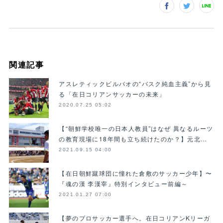
関連記事
アスレティックビルバオの“バスク純血主義”から見
る「在日コリアンサッカーの未来」
2020.07.25 05:02
【“朝鮮学校唯一の日本人教員”はなぜ 異なるルーツ
の教育現場に18年間も立ち続けたのか？】元北…
2021.09.15 04:00
【在日朝鮮蹴球団に憧れた倉敷のサッカー少年】〜
『魂の漢 李漢宰』特別インタビュー前編～
2021.01.27 07:00
【夢のプロサッカー選手へ。在日コリアンKリーガ