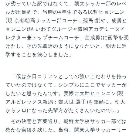
が劣っていた訳ではなくて、朝大サッカー部のレベ
ルが圧倒的で、当時の4年生である民哲ヒョンニン
(現 京都朝高サッカー部コーチ：孫民哲)や、成勇ヒ
ョンニン(現 いわてグルージャ盛岡アカデミーダイ
レクター兼トップチームコーチ：金成勇)に衝撃を受
けたし、その先輩達のようになりたいと、朝大に進
学することを決心しました」
「僕は在日コリアンとしての強いこだわりを持っ
ていたのではなくて、シンプルにここでサッカーが
したいと思ったんです。実際に大世ヒョンニン(現
アルビレックス新潟：鄭大世 選手)を筆頭に、朝大
からプロになった先輩方がたくさんいたので…」
その決意と言葉通り、朝鮮大学校サッカー部では
確かな実績を残した。当時、関東大学サッカーリー