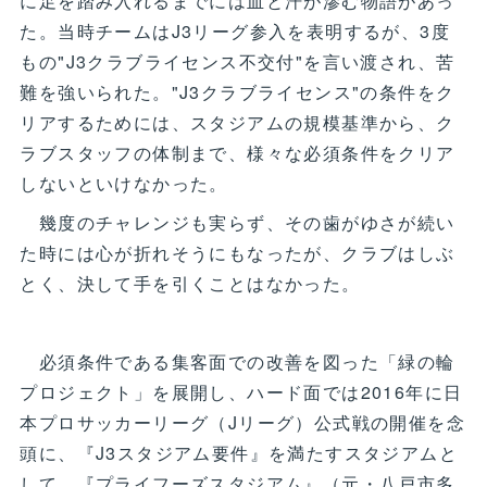
に足を踏み入れるまでには血と汗が滲む物語があっ
た。当時チームはJ3リーグ参入を表明するが、3度
もの"J3クラブライセンス不交付"を言い渡され、苦
難を強いられた。"J3クラブライセンス"の条件をク
リアするためには、スタジアムの規模基準から、ク
ラブスタッフの体制まで、様々な必須条件をクリア
しないといけなかった。
幾度のチャレンジも実らず、その歯がゆさが続い
た時には心が折れそうにもなったが、クラブはしぶ
とく、決して手を引くことはなかった。
必須条件である集客面での改善を図った「緑の輪
プロジェクト」を展開し、ハード面では2016年に日
本プロサッカーリーグ（Jリーグ）公式戦の開催を念
頭に、『J3スタジアム要件』を満たすスタジアムと
して、『プライフーズスタジアム』（元・八戸市多