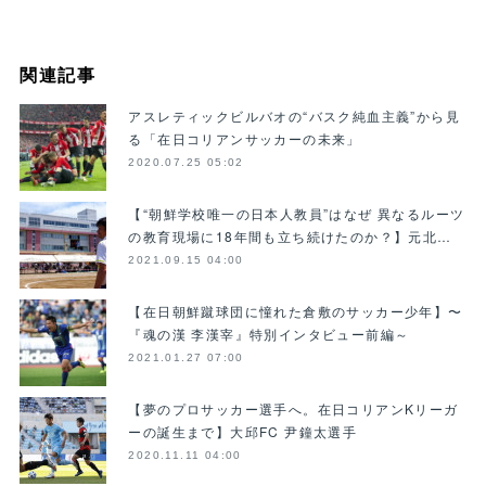
関連記事
アスレティックビルバオの“バスク純血主義”から見
る「在日コリアンサッカーの未来」
2020.07.25 05:02
【“朝鮮学校唯一の日本人教員”はなぜ 異なるルーツ
の教育現場に18年間も立ち続けたのか？】元北…
2021.09.15 04:00
【在日朝鮮蹴球団に憧れた倉敷のサッカー少年】〜
『魂の漢 李漢宰』特別インタビュー前編～
2021.01.27 07:00
【夢のプロサッカー選手へ。在日コリアンKリーガ
ーの誕生まで】大邱FC 尹鐘太選手
2020.11.11 04:00