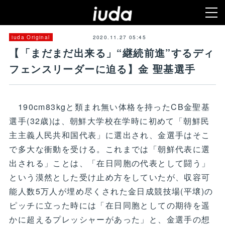
2020.11.27 05:45
iuda Original
【「まだまだ出来る」“継続前進”するディ
フェンスリーダーに迫る】金 聖基選手
190cm83kgと類まれ無い体格を持ったCB金聖基
選手(32歳)は、朝鮮大学校在学時に初めて「朝鮮民
主主義人民共和国代表」に選出され、金選手はそこ
で多大な衝動を受ける。これまでは「朝鮮代表に選
出される」ことは、「在日同胞の代表として闘う」
という漠然とした受け止め方をしていたが、収容可
能人数5万人が埋め尽くされた金日成競技場(平壌)の
ピッチに立った時には「在日同胞としての期待を遥
かに超えるプレッシャーがあった」と、金選手の想