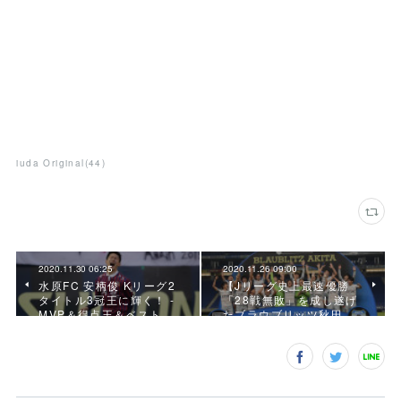
iuda Original
(
44
)
2020.11.30 06:25
2020.11.26 09:00
水原FC 安柄俊 Kリーグ2
【Jリーグ史上最速優勝
タイトル3冠王に輝く！ -
「28戦無敗」を成し遂げ
MVP＆得点王＆ベスト…
たブラウブリッツ秋田…