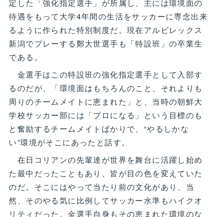
定した「強化指定選手」が所属し、主には環境面の
待遇をもって大学4年間の生活をサッカーに専念出来
るように作られた特別制度だ。現在アルビレックス
新潟でプレーする鄭大世選手も「特設班」の卒業生
である。
金選手はこの特設班の強化指定選手として入部す
るのだが、「環境面はもちろんのこと、それよりも
周りのチームメイトに恵まれた」と、当時の朝鮮大
学校サッカー部には「プロになる」という目標のも
と奮励するチームメイトばかりで、“やるしかな
い”環境がそこにあったと話す。
在日コリアンの先輩達が世界を舞台に活躍し始め
た最中だったこともあり、皆が目の色を変えていた
のだ。そこにはやって当たり前の文化があり、当
然、そのやる気に比例してサッカー水準もハイクオ
リティだった。金選手自身もその恵まれた環境のな