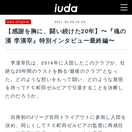
2021.02.05 03:30
iuda Original
【感謝を胸に、闘い続けた20年】〜『魂の
漢 李漢宰』特別インタビュー最終編〜
李漢宰氏は、2014年に入団したこのクラブが、壮
絶な20年間のラストを飾る“最後のクラブ”となっ
た。どのような想いをもって闘い、どのような覚悟
を持ってＦＣ町田ゼルビアで引退することを決断し
たのだろうか。
自身初のJリーグ合同トライアウトに参加し入団を
決め、同じくしてＦＣ町田ゼルビアの監督に再就任