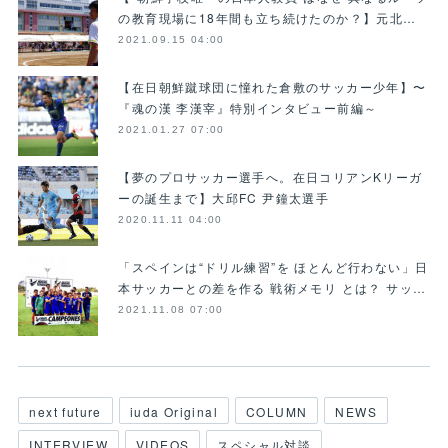
の教育現場に18年間も立ち続けたのか？】元北…
2021.09.15 04:00
【在日朝鮮蹴球団に憧れた倉敷のサッカー少年】〜
『魂の漢 李漢宰』特別インタビュー前編～
2021.01.27 07:00
【夢のプロサッカー選手へ。在日コリアンKリーガ
ーの誕生まで】大邱FC 尹鐘太選手
2020.11.11 04:00
「スペインは“ドリル練習”を ほとんど行わない」日
本サッカーとの差を作る 戦術メモリ とは？ サッ…
2021.11.08 07:00
next future
iuda Original
COLUMN
NEWS
INTERVIEW
VIDEOS
スペシャル対談