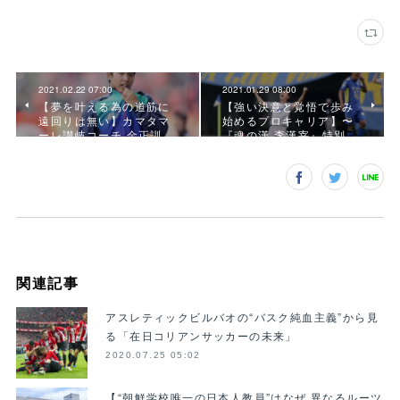
2021.02.22 07:00
2021.01.29 08:00
【夢を叶える為の道筋に
【強い決意と覚悟で歩み
遠回りは無い】カマタマ
始めるプロキャリア】〜
ーレ讃岐コーチ 金正訓…
『魂の漢 李漢宰』特別…
関連記事
アスレティックビルバオの“バスク純血主義”から見
る「在日コリアンサッカーの未来」
2020.07.25 05:02
【“朝鮮学校唯一の日本人教員”はなぜ 異なるルーツ