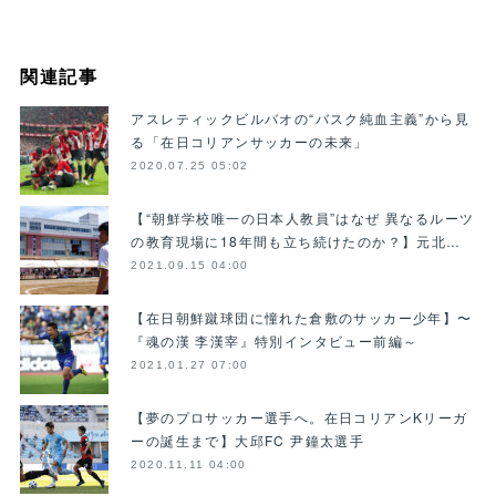
関連記事
アスレティックビルバオの“バスク純血主義”から見
る「在日コリアンサッカーの未来」
2020.07.25 05:02
【“朝鮮学校唯一の日本人教員”はなぜ 異なるルーツ
の教育現場に18年間も立ち続けたのか？】元北…
2021.09.15 04:00
【在日朝鮮蹴球団に憧れた倉敷のサッカー少年】〜
『魂の漢 李漢宰』特別インタビュー前編～
2021.01.27 07:00
【夢のプロサッカー選手へ。在日コリアンKリーガ
ーの誕生まで】大邱FC 尹鐘太選手
2020.11.11 04:00