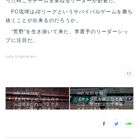
った時こそチームを束ねるリーダーが必要だ。
FC琉球はJ2リーグというサバイバルゲームを勝ち
抜くことが出来るのだろうか。
“荒野”を生き抜いて来た、李選手のリーダーシッ
プに注目だ。
iuda Original
(
44
)
2021.04.05 12:00
2021.02.22 07:00
【近代サッカーからロマ
【チャンスを掴み取る為
ンは消えたのか？】アス
には、常に想定して準備
レティックビルバオと…
すること】カマタマー…