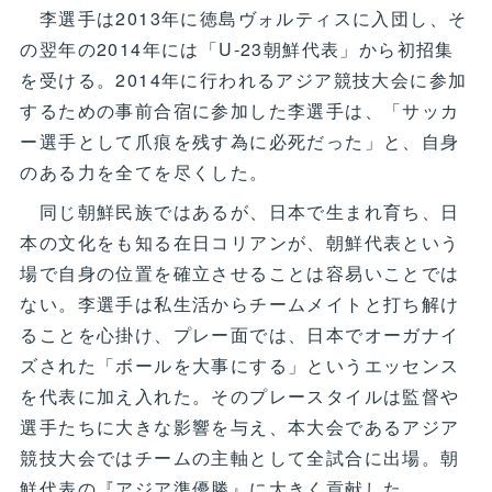
李選手は2013年に徳島ヴォルティスに入団し、そ
の翌年の2014年には「U-23朝鮮代表」から初招集
を受ける。2014年に行われるアジア競技大会に参加
するための事前合宿に参加した李選手は、「サッカ
ー選手として爪痕を残す為に必死だった」と、自身
のある力を全てを尽くした。
同じ朝鮮民族ではあるが、日本で生まれ育ち、日
本の文化をも知る在日コリアンが、朝鮮代表という
場で自身の位置を確立させることは容易いことでは
ない。李選手は私生活からチームメイトと打ち解け
ることを心掛け、プレー面では、日本でオーガナイ
ズされた「ボールを大事にする」というエッセンス
を代表に加え入れた。そのプレースタイルは監督や
選手たちに大きな影響を与え、本大会であるアジア
競技大会ではチームの主軸として全試合に出場。朝
鮮代表の『アジア準優勝』に大きく貢献した。