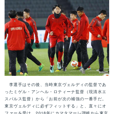
李選手はその後、当時東京ヴェルディの監督であ
ったミゲル・アンヘル・ロティーナ監督（現清水エ
スパルス監督）から「お前が次の補強の一番手だ。
東京ヴェルディに必ずフィットする」と、直々にオ
ファーを受け、2018年にカマタマーレ讃岐から東京