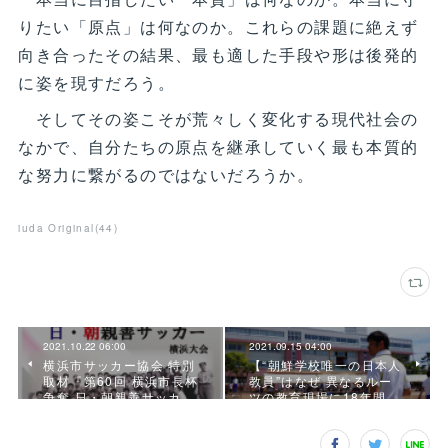
りたい「原点」は何なのか。これらの課題に絶えず
向き合ったその結果、最も適した手段や形は後発的
に姿を現すだろう。
そしてその姿こそが荒々しく変化する現代社会の
なかで、自分たちの原点を継承していく最も本質的
な努力に繋がるのではないだろうか。
iuda Original
(
44
)
2021.10.22 06:00
2021.09.15 04:00
横浜市サッカー協会 特別
【“朝鮮学校唯一の日本人
取材『第60回 横浜市長杯
教員”はなぜ 異なるルー
争奪 日・朝親善サッカ…
ツの教育現場に18年間…