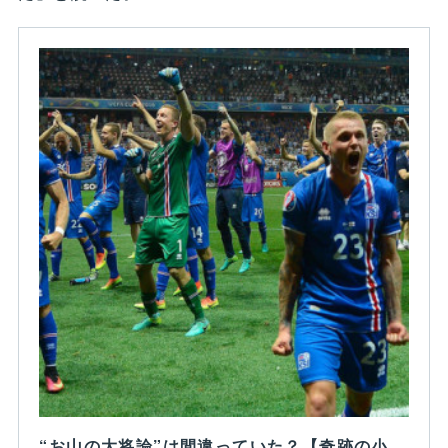
“お山の大将論”は間違っていた？【奇跡の小国アイスランドが躍進した理由とは】