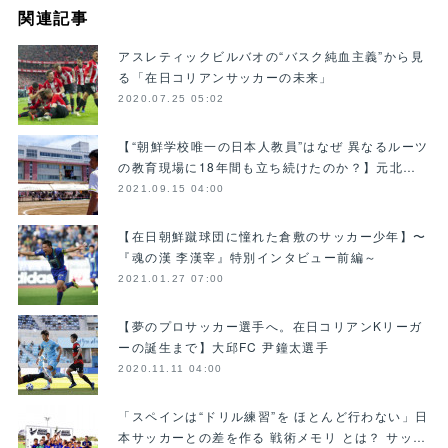
関連記事
アスレティックビルバオの“バスク純血主義”から見
る「在日コリアンサッカーの未来」
2020.07.25 05:02
【“朝鮮学校唯一の日本人教員”はなぜ 異なるルーツ
の教育現場に18年間も立ち続けたのか？】元北…
2021.09.15 04:00
【在日朝鮮蹴球団に憧れた倉敷のサッカー少年】〜
『魂の漢 李漢宰』特別インタビュー前編～
2021.01.27 07:00
【夢のプロサッカー選手へ。在日コリアンKリーガ
ーの誕生まで】大邱FC 尹鐘太選手
2020.11.11 04:00
「スペインは“ドリル練習”を ほとんど行わない」日
本サッカーとの差を作る 戦術メモリ とは？ サッ…