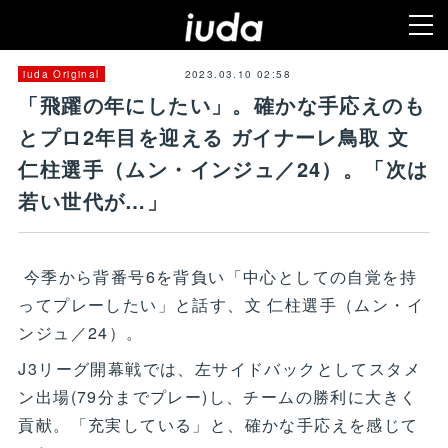
2023.03.10 02:58
iuda Original
「飛躍の年にしたい」。確かな手応えのも
とプロ2年目を迎える ガイナーレ鳥取 文
仁柱選手（ムン・インジュ／24）。「次は
若い世代が…」
今季から背番号6を背負い「中心としての自覚を持
ってプレーしたい」と話す、文 仁柱選手（ムン・イ
ンジュ／24）。
J3リーグ開幕戦では、左サイドバックとしてスタメ
ン出場(79分までプレー)し、チームの勝利に大きく
貢献。「充実している」と、確かな手応えを感じて