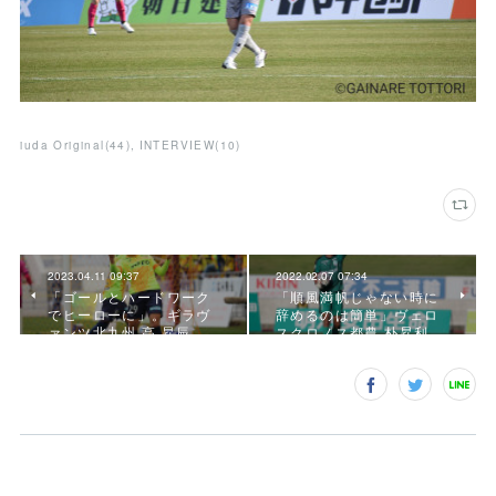
iuda Original
(
44
)
INTERVIEW
(
10
)
2023.04.11 09:37
2022.02.07 07:34
「ゴールとハードワーク
「順風満帆じゃない時に
でヒーローに」。ギラヴ
辞めるのは簡単」ヴェロ
ァンツ北九州 高 昇辰…
スクロノス都農 朴昇利…