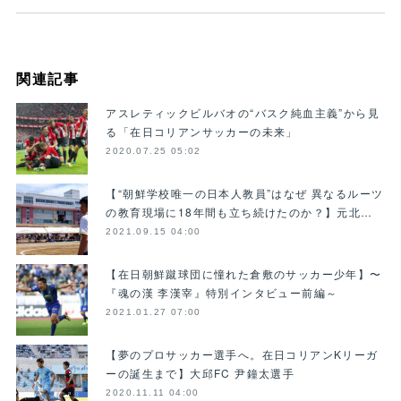
関連記事
アスレティックビルバオの“バスク純血主義”から見
る「在日コリアンサッカーの未来」
2020.07.25 05:02
【“朝鮮学校唯一の日本人教員”はなぜ 異なるルーツ
の教育現場に18年間も立ち続けたのか？】元北…
2021.09.15 04:00
【在日朝鮮蹴球団に憧れた倉敷のサッカー少年】〜
『魂の漢 李漢宰』特別インタビュー前編～
2021.01.27 07:00
【夢のプロサッカー選手へ。在日コリアンKリーガ
ーの誕生まで】大邱FC 尹鐘太選手
2020.11.11 04:00