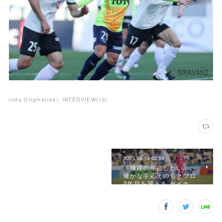
iuda Original
(
44
)
INTERVIEW
(
10
)
2023.03.10 02:58
「飛躍の年にしたい」。
確かな手応えのもとプロ
2年目を迎える ガイナ…