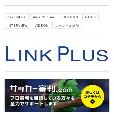
next future
iuda Original
COLUMN
NEWS
INTERVIEW
VIDEOS
スペシャル対談