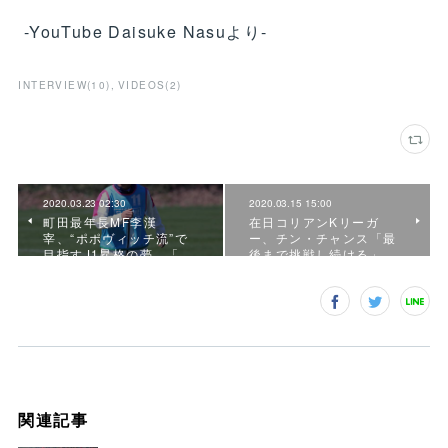
-YouTube Daisuke Nasuより-
INTERVIEW
(
10
)
VIDEOS
(
2
)
2020.03.23 02:30
2020.03.15 15:00
町田最年長MF李漢
在日コリアンKリーガ
宰、“ポポヴィッチ流”で
ー、チン・チャンス「最
目指すJ1昇格の夢 「…
後まで挑戦し続ける」
関連記事