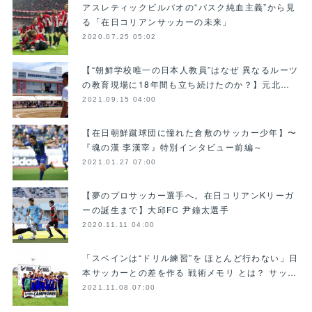
アスレティックビルバオの“バスク純血主義”から見
る「在日コリアンサッカーの未来」
2020.07.25 05:02
【“朝鮮学校唯一の日本人教員”はなぜ 異なるルーツ
の教育現場に18年間も立ち続けたのか？】元北…
2021.09.15 04:00
【在日朝鮮蹴球団に憧れた倉敷のサッカー少年】〜
『魂の漢 李漢宰』特別インタビュー前編～
2021.01.27 07:00
【夢のプロサッカー選手へ。在日コリアンKリーガ
ーの誕生まで】大邱FC 尹鐘太選手
2020.11.11 04:00
「スペインは“ドリル練習”を ほとんど行わない」日
本サッカーとの差を作る 戦術メモリ とは？ サッ…
2021.11.08 07:00