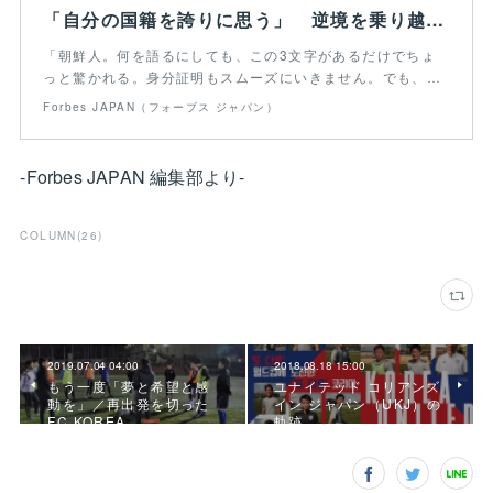
「自分の国籍を誇りに思う」 逆境を乗り越え続けた、ある北朝鮮代表の告白
「朝鮮人。何を語るにしても、この3文字があるだけでちょ
っと驚かれる。身分証明もスムーズにいきません。でも、…
Forbes JAPAN（フォーブス ジャパン）
-Forbes JAPAN 編集部より-
COLUMN
(
26
)
2019.07.04 04:00
2018.08.18 15:00
もう一度「夢と希望と感
ユナイテッド コリアンズ
動を」／再出発を切った
イン ジャパン（UKJ）の
FC KOREA
軌跡。