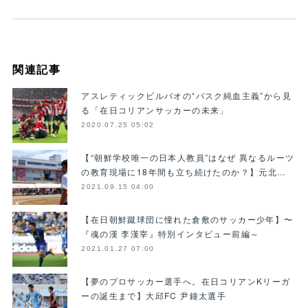
関連記事
アスレティックビルバオの“バスク純血主義”から見
る「在日コリアンサッカーの未来」
2020.07.25 05:02
【“朝鮮学校唯一の日本人教員”はなぜ 異なるルーツ
の教育現場に18年間も立ち続けたのか？】元北…
2021.09.15 04:00
【在日朝鮮蹴球団に憧れた倉敷のサッカー少年】〜
『魂の漢 李漢宰』特別インタビュー前編～
2021.01.27 07:00
【夢のプロサッカー選手へ。在日コリアンKリーガ
ーの誕生まで】大邱FC 尹鐘太選手