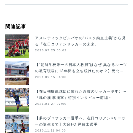
関連記事
アスレティックビルバオの“バスク純血主義”から見
る「在日コリアンサッカーの未来」
2020.07.25 05:02
【“朝鮮学校唯一の日本人教員”はなぜ 異なるルーツ
の教育現場に18年間も立ち続けたのか？】元北…
2021.09.15 04:00
【在日朝鮮蹴球団に憧れた倉敷のサッカー少年】〜
『魂の漢 李漢宰』特別インタビュー前編～
2021.01.27 07:00
【夢のプロサッカー選手へ。在日コリアンKリーガ
ーの誕生まで】大邱FC 尹鐘太選手
2020.11.11 04:00