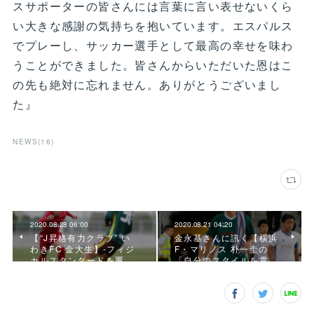
スサポーターの皆さんには言葉に言い表せないくら
い大きな感謝の気持ちを抱いています。エスパルス
でプレーし、サッカー選手として最高の幸せを味わ
うことができました。皆さんからいただいた恩はこ
の先も絶対に忘れません。ありがとうございまし
た』
NEWS
(
16
)
2020.08.28 06:00
2020.08.21 04:20
【“J昇格有力クラブ” い
金永基さんに訊く【横浜
わきFC 金大生】-フィジ
F・マリノス 朴一圭の
カルスタンダードを覆…
「自分のスタイルを貫…