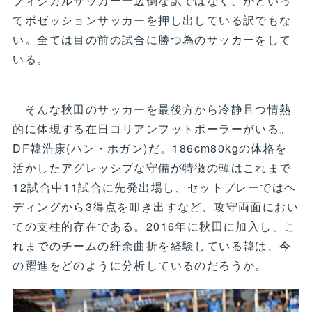
フィジカルサッカー一辺倒な訳ではなく、かといっ
てポゼッションサッカーを押し出している訳でもな
い。全ては目の前の試合に勝つ為のサッカーをして
いる。
そんな秋田のサッカーを最後方から冷静且つ情熱
的に体現する在日コリアンフットボーラーがいる。
DF韓浩康(ハン・ホガン)だ。186cm80kgの体格を
活かしたアグレッシブな守備が特徴の韓はこれまで
12試合中11試合に先発出場し、セットプレーではヘ
ディングから3得点を叩き出すなど、攻守両面におい
ての支柱的存在である。2016年に秋田に加入し、こ
れまでのチームの紆余曲折を経験している韓は、今
の躍進をどのように分析しているのだろうか。