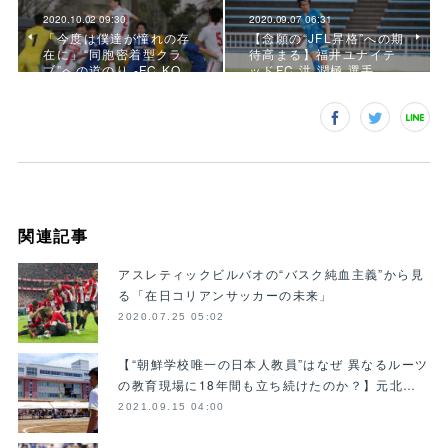
2020.10.02 09:30
2020.09.07 06:31
「今度は僕達が憧れの存
【念願の“JFL昇格”への期
在に」“同胞密着型クラ
待高まる】福井ユナイテ
ブ”への道のり -FC KO…
ッドFC 洪 潤極 選手
関連記事
アスレティックビルバオの“バスク純血主義”から見
る「在日コリアンサッカーの未来」
2020.07.25 05:02
【“朝鮮学校唯一の日本人教員”はなぜ 異なるルーツ
の教育現場に18年間も立ち続けたのか？】元北…
2021.09.15 04:00