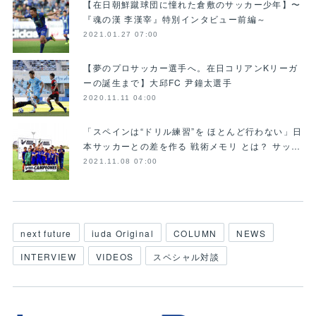
【在日朝鮮蹴球団に憧れた倉敷のサッカー少年】〜
『魂の漢 李漢宰』特別インタビュー前編～
2021.01.27 07:00
【夢のプロサッカー選手へ。在日コリアンKリーガ
ーの誕生まで】大邱FC 尹鐘太選手
2020.11.11 04:00
「スペインは“ドリル練習”を ほとんど行わない」日
本サッカーとの差を作る 戦術メモリ とは？ サッ…
2021.11.08 07:00
next future
iuda Original
COLUMN
NEWS
INTERVIEW
VIDEOS
スペシャル対談