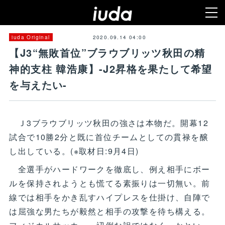
2020.09.14 04:00
iuda Original
【J3“無敗首位”ブラウブリッツ秋田の精
神的支柱 韓浩康】-J2昇格を果たして希望
を与えたい-
Ｊ3ブラウブリッツ秋田の強さは本物だ。開幕12
試合で10勝2分と既に首位チームとしての貫禄を醸
し出している。(※取材日:9月4日)
全選手がハードワークを徹底し、例え相手にボー
ルを保持されようとも慌てる素振りは一切無い。前
線では相手をかき乱すハイプレスを仕掛け、自陣で
は屈強な男たちが毅然と相手の攻撃を待ち構える。