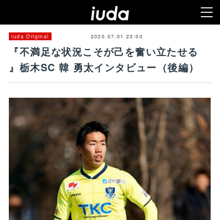
2020.07.01 23:00
iuda Original
『不満足な状況こそが己を奮い立たせる
』栃木SC 韓 勇太インタビュー（後編）