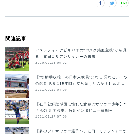
関連記事
アスレティックビルバオの“バスク純血主義”から見
る「在日コリアンサッカーの未来」
2020.07.25 05:02
【“朝鮮学校唯一の日本人教員”はなぜ 異なるルーツ
の教育現場に18年間も立ち続けたのか？】元北…
2021.09.15 04:00
【在日朝鮮蹴球団に憧れた倉敷のサッカー少年】〜
『魂の漢 李漢宰』特別インタビュー前編～
2021.01.27 07:00
【夢のプロサッカー選手へ。在日コリアンKリーガ