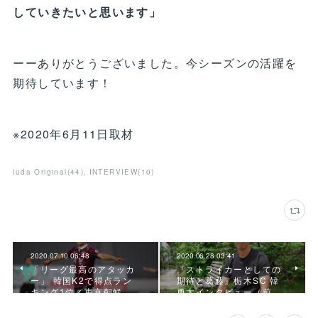
していきたいと思います」
ーーありがとうございました。今シーズンの活躍を
期待しています！
※2020年6月11日取材
iuda Original
(
44
)
INTERVIEW
(
10
)
2020.07.10 06:48
2020.06.28 03:41
「リーグ最高のアタッカ
『ストライカーとしての
ー」 韓国K2で得点ラン
期待と葛藤』栃木SC 韓
キング1位／東京朝鮮…
勇太インタビュー（前…