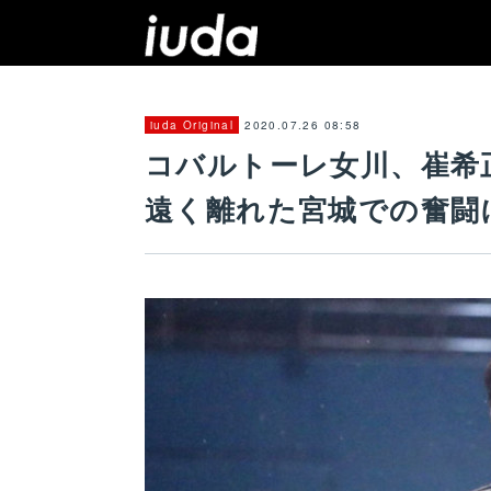
2020.07.26 08:58
iuda Original
コバルトーレ女川、崔希
遠く離れた宮城での奮闘