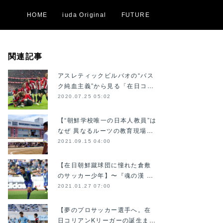
HOME
iuda Original
FUTURE
関連記事
アスレティックビルバオの“バス
ク純血主義”から見る「在日コ…
2020.07.25 05:02
【“朝鮮学校唯一の日本人教員”は
なぜ 異なるルーツの教育現場…
2021.09.15 04:00
【在日朝鮮蹴球団に憧れた倉敷
のサッカー少年】〜『魂の漢 …
2021.01.27 07:00
【夢のプロサッカー選手へ。在
日コリアンKリーガーの誕生ま…