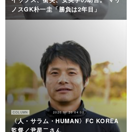
ノスGK朴一圭「勝負は2年目」
2020.01.20 04:00
COLUMN
〈人・サラム・HUMAN〉FC KOREA
監督／尹星二さん